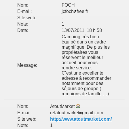
Nom:
FOCH
E-mail:
jcfoch
free.fr
Site web:
-
Note:
1
Date:
13/07/2011, 18 h 58
Camping très bien
équipé dans un cadre
magnifique. De plus les
propriétaires vous
réservent le meilleur
accueil pour vous
Message:
rendre service.
C’est une excellente
adresse à recommander
notamment pour des
séjours de groupe (
remuions de famille …)
Nom:
AtoutMarket
E-mail:
refatoutmarket
gmail.com
Site web:
http://www.atoutmarket.com/
Note:
1